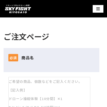
コ
ン
テ
ご注文ページ
ン
ツ
へ
商品名
必須
ス
キ
ッ
プ